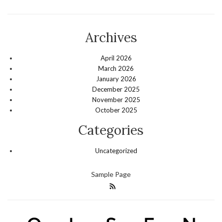
Archives
April 2026
March 2026
January 2026
December 2025
November 2025
October 2025
Categories
Uncategorized
Sample Page