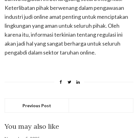
Keterlibatan pihak berwenang dalam pengawasan
industri judi online amat penting untuk menciptakan
lingkungan yang aman untuk seluruh pihak. Oleh
karena itu, informasi terkinian tentang regulasi ini
akan jadi hal yang sangat berharga untuk seluruh
pengabdi dalam sektor taruhan online.
Previous Post
You may also like