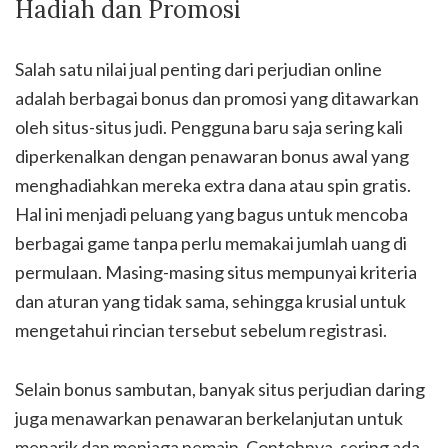
Hadiah dan Promosi
Salah satu nilai jual penting dari perjudian online
adalah berbagai bonus dan promosi yang ditawarkan
oleh situs-situs judi. Pengguna baru saja sering kali
diperkenalkan dengan penawaran bonus awal yang
menghadiahkan mereka extra dana atau spin gratis.
Hal ini menjadi peluang yang bagus untuk mencoba
berbagai game tanpa perlu memakai jumlah uang di
permulaan. Masing-masing situs mempunyai kriteria
dan aturan yang tidak sama, sehingga krusial untuk
mengetahui rincian tersebut sebelum registrasi.
Selain bonus sambutan, banyak situs perjudian daring
juga menawarkan penawaran berkelanjutan untuk
menarik dan menjaga pemain. Contohnya, sering ada