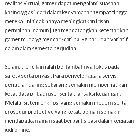
realitas virtual, gamer dapat mengalami suasana
kasino yg asli dari dalam kenyamanan tempat tinggal
mereka. Ini tidak hanya meningkatkan irisan
permainan, namun juga mendatangkan ketertarikan
gamer muda yg mencari-cari hal yg baru dan variatif
dalam alam semesta perjudian.
Selain, trend lain ialah bertambahnya fokus pada
safety serta privasi. Para penyelenggara servis
perjudian daring sekarang semakin memperhatikan
ketat data pribadi user serta transaksi keuangan.
Melalui sistem enkripsi yang semakin modern serta
prosedur protective yang ketat, pemain semakin
mendapatkan aman saat berpartisipasi dalam kegiatan
judi online.