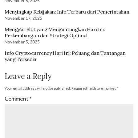
November 5, 2025
Menyingkap Kebijakan: Info Terbaru dari Pemerintahan
November 17, 2025
Menggali Slot yang Menguntungkan Hari Ini:
Perkembangan dan Strategi Optimal
November 5, 2025
Info Cryptocurrency Hari Ini: Peluang dan Tantangan
yang Tersedia
Leave a Reply
Your email address will not be published.
Required fields are marked
*
Comment
*