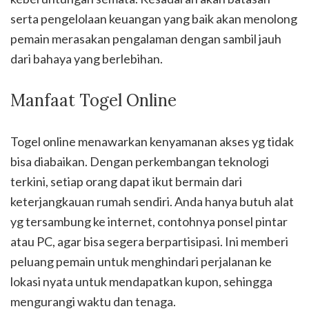
serta pengelolaan keuangan yang baik akan menolong
pemain merasakan pengalaman dengan sambil jauh
dari bahaya yang berlebihan.
Manfaat Togel Online
Togel online menawarkan kenyamanan akses yg tidak
bisa diabaikan. Dengan perkembangan teknologi
terkini, setiap orang dapat ikut bermain dari
keterjangkauan rumah sendiri. Anda hanya butuh alat
yg tersambung ke internet, contohnya ponsel pintar
atau PC, agar bisa segera berpartisipasi. Ini memberi
peluang pemain untuk menghindari perjalanan ke
lokasi nyata untuk mendapatkan kupon, sehingga
mengurangi waktu dan tenaga.