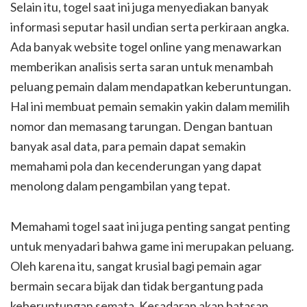
Selain itu, togel saat ini juga menyediakan banyak
informasi seputar hasil undian serta perkiraan angka.
Ada banyak website togel online yang menawarkan
memberikan analisis serta saran untuk menambah
peluang pemain dalam mendapatkan keberuntungan.
Hal ini membuat pemain semakin yakin dalam memilih
nomor dan memasang tarungan. Dengan bantuan
banyak asal data, para pemain dapat semakin
memahami pola dan kecenderungan yang dapat
menolong dalam pengambilan yang tepat.
Memahami togel saat ini juga penting sangat penting
untuk menyadari bahwa game ini merupakan peluang.
Oleh karena itu, sangat krusial bagi pemain agar
bermain secara bijak dan tidak bergantung pada
keberuntungan semata. Kesadaran akan batasan