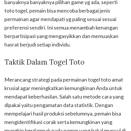
banyaknya banyaknya pilihan game yg ada, seperti
toto togel, pemain bisa mencoba berbagai jenis
permainan agar mendapati yg paling sesuai sesuai
preferensi sendiri. Ini semua menambah kenangan
berpartisipasi yang mengasyikkan dan memuaskan
hasrat berjudi setiap individu.
Taktik Dalam Togel Toto
Merancang strategi pada permainan togel toto amat
krusial agar meningkatkan kemungkinan Anda untuk
mendapat keberhasilan. Salah satu metode cara yang
dipakai yaitu pengamatan data statistik. Dengan
mempelajari hasil produksi sebelumnya, pemain bisa
mengidentifikasi corak serta kemungkinan yang
mungkin berdampak pada nomor yang bakal muncul di