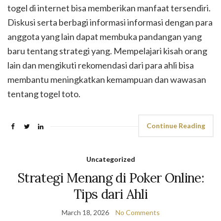
togel di internet bisa memberikan manfaat tersendiri.
Diskusi serta berbagi informasi informasi dengan para
anggota yang lain dapat membuka pandangan yang
baru tentang strategi yang. Mempelajari kisah orang
lain dan mengikuti rekomendasi dari para ahli bisa
membantu meningkatkan kemampuan dan wawasan
tentang togel toto.
Continue Reading
Uncategorized
Strategi Menang di Poker Online:
Tips dari Ahli
March 18, 2026
No Comments