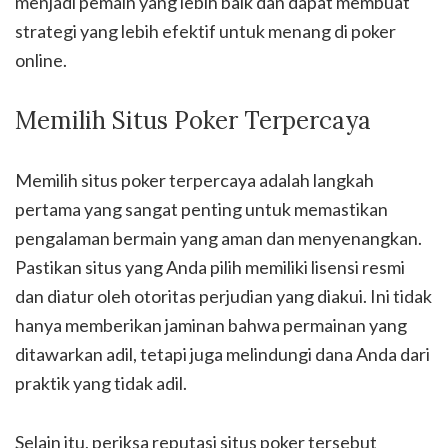
menjadi pemain yang lebih baik dan dapat membuat
strategi yang lebih efektif untuk menang di poker
online.
Memilih Situs Poker Terpercaya
Memilih situs poker terpercaya adalah langkah
pertama yang sangat penting untuk memastikan
pengalaman bermain yang aman dan menyenangkan.
Pastikan situs yang Anda pilih memiliki lisensi resmi
dan diatur oleh otoritas perjudian yang diakui. Ini tidak
hanya memberikan jaminan bahwa permainan yang
ditawarkan adil, tetapi juga melindungi dana Anda dari
praktik yang tidak adil.
Selain itu, periksa reputasi situs poker tersebut