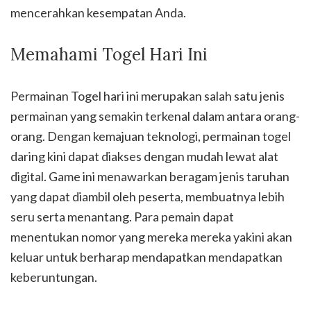
mencerahkan kesempatan Anda.
Memahami Togel Hari Ini
Permainan Togel hari ini merupakan salah satu jenis
permainan yang semakin terkenal dalam antara orang-
orang. Dengan kemajuan teknologi, permainan togel
daring kini dapat diakses dengan mudah lewat alat
digital. Game ini menawarkan beragam jenis taruhan
yang dapat diambil oleh peserta, membuatnya lebih
seru serta menantang. Para pemain dapat
menentukan nomor yang mereka mereka yakini akan
keluar untuk berharap mendapatkan mendapatkan
keberuntungan.