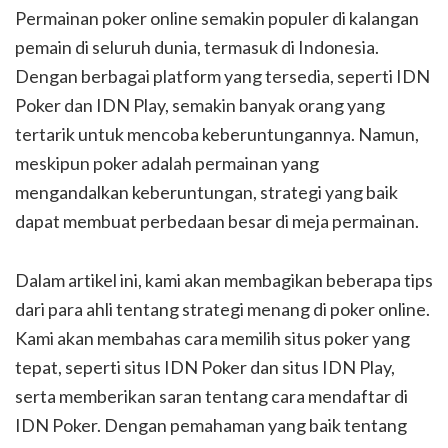
Permainan poker online semakin populer di kalangan
pemain di seluruh dunia, termasuk di Indonesia.
Dengan berbagai platform yang tersedia, seperti IDN
Poker dan IDN Play, semakin banyak orang yang
tertarik untuk mencoba keberuntungannya. Namun,
meskipun poker adalah permainan yang
mengandalkan keberuntungan, strategi yang baik
dapat membuat perbedaan besar di meja permainan.
Dalam artikel ini, kami akan membagikan beberapa tips
dari para ahli tentang strategi menang di poker online.
Kami akan membahas cara memilih situs poker yang
tepat, seperti situs IDN Poker dan situs IDN Play,
serta memberikan saran tentang cara mendaftar di
IDN Poker. Dengan pemahaman yang baik tentang