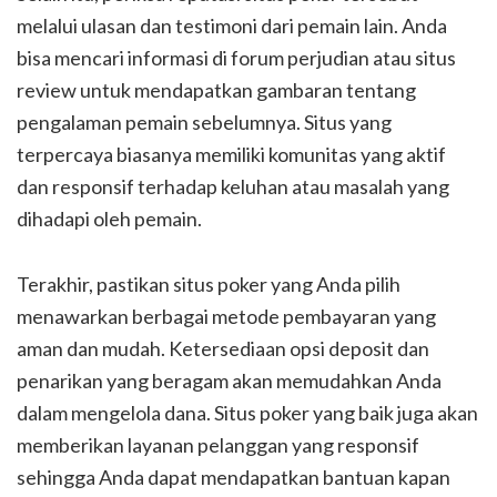
melalui ulasan dan testimoni dari pemain lain. Anda
bisa mencari informasi di forum perjudian atau situs
review untuk mendapatkan gambaran tentang
pengalaman pemain sebelumnya. Situs yang
terpercaya biasanya memiliki komunitas yang aktif
dan responsif terhadap keluhan atau masalah yang
dihadapi oleh pemain.
Terakhir, pastikan situs poker yang Anda pilih
menawarkan berbagai metode pembayaran yang
aman dan mudah. Ketersediaan opsi deposit dan
penarikan yang beragam akan memudahkan Anda
dalam mengelola dana. Situs poker yang baik juga akan
memberikan layanan pelanggan yang responsif
sehingga Anda dapat mendapatkan bantuan kapan