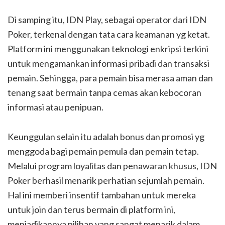
Di samping itu, IDN Play, sebagai operator dari IDN
Poker, terkenal dengan tata cara keamanan yg ketat.
Platform ini menggunakan teknologi enkripsi terkini
untuk mengamankan informasi pribadi dan transaksi
pemain. Sehingga, para pemain bisa merasa aman dan
tenang saat bermain tanpa cemas akan kebocoran
informasi atau penipuan.
Keunggulan selain itu adalah bonus dan promosi yg
menggoda bagi pemain pemula dan pemain tetap.
Melalui program loyalitas dan penawaran khusus, IDN
Poker berhasil menarik perhatian sejumlah pemain.
Hal ini memberi insentif tambahan untuk mereka
untuk join dan terus bermain di platform ini,
menjadikannya pilihan yang sangat menarik dalam