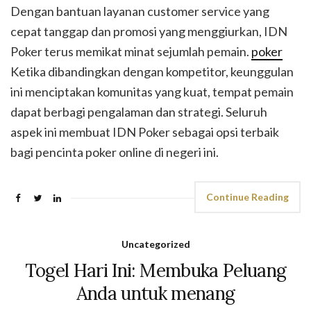
Dengan bantuan layanan customer service yang
cepat tanggap dan promosi yang menggiurkan, IDN
Poker terus memikat minat sejumlah pemain.
poker
Ketika dibandingkan dengan kompetitor, keunggulan
ini menciptakan komunitas yang kuat, tempat pemain
dapat berbagi pengalaman dan strategi. Seluruh
aspek ini membuat IDN Poker sebagai opsi terbaik
bagi pencinta poker online di negeri ini.
Continue Reading
Uncategorized
Togel Hari Ini: Membuka Peluang
Anda untuk menang