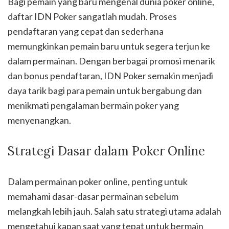
Bagi pemain yang baru mengenal dunia poker online,
daftar IDN Poker sangatlah mudah. Proses
pendaftaran yang cepat dan sederhana
memungkinkan pemain baru untuk segera terjun ke
dalam permainan. Dengan berbagai promosi menarik
dan bonus pendaftaran, IDN Poker semakin menjadi
daya tarik bagi para pemain untuk bergabung dan
menikmati pengalaman bermain poker yang
menyenangkan.
Strategi Dasar dalam Poker Online
Dalam permainan poker online, penting untuk
memahami dasar-dasar permainan sebelum
melangkah lebih jauh. Salah satu strategi utama adalah
mengetahui kapan saat yang tepat untuk bermain