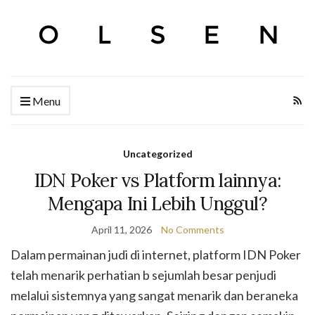
Menu
Uncategorized
IDN Poker vs Platform lainnya:
Mengapa Ini Lebih Unggul?
April 11, 2026
No Comments
Dalam permainan judi di internet, platform IDN Poker
telah menarik perhatian b sejumlah besar penjudi
melalui sistemnya yang sangat menarik dan beraneka