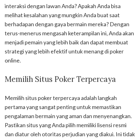
interaksi dengan lawan Anda? Apakah Anda bisa
melihat kesalahan yang mungkin Anda buat saat
berhadapan dengan gaya bermain mereka? Dengan
terus-menerus mengasah keterampilan ini, Anda akan
menjadi pemain yang lebih baik dan dapat membuat
strategi yang lebih efektif untuk menang di poker
online.
Memilih Situs Poker Terpercaya
Memilih situs poker terpercaya adalah langkah
pertama yang sangat penting untuk memastikan
pengalaman bermain yang aman dan menyenangkan.
Pastikan situs yang Anda pilih memiliki lisensi resmi
dan diatur oleh otoritas perjudian yang diakui. Ini tidak