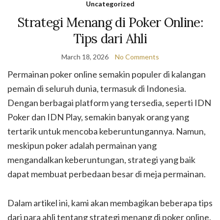
Uncategorized
Strategi Menang di Poker Online:
Tips dari Ahli
March 18, 2026
No Comments
Permainan poker online semakin populer di kalangan
pemain di seluruh dunia, termasuk di Indonesia.
Dengan berbagai platform yang tersedia, seperti IDN
Poker dan IDN Play, semakin banyak orang yang
tertarik untuk mencoba keberuntungannya. Namun,
meskipun poker adalah permainan yang
mengandalkan keberuntungan, strategi yang baik
dapat membuat perbedaan besar di meja permainan.
Dalam artikel ini, kami akan membagikan beberapa tips
dari para ahli tentang strategi menang di poker online.