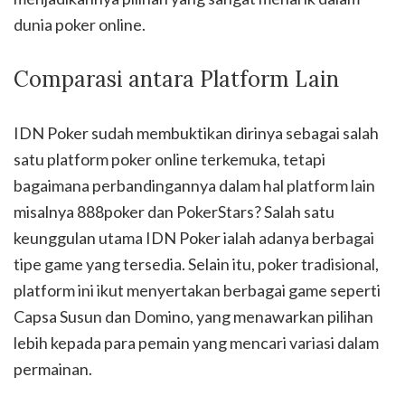
dunia poker online.
Comparasi antara Platform Lain
IDN Poker sudah membuktikan dirinya sebagai salah
satu platform poker online terkemuka, tetapi
bagaimana perbandingannya dalam hal platform lain
misalnya 888poker dan PokerStars? Salah satu
keunggulan utama IDN Poker ialah adanya berbagai
tipe game yang tersedia. Selain itu, poker tradisional,
platform ini ikut menyertakan berbagai game seperti
Capsa Susun dan Domino, yang menawarkan pilihan
lebih kepada para pemain yang mencari variasi dalam
permainan.