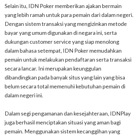
Selain itu, IDN Poker memberikan ajakan bermain
yang lebih ramah untuk para pemain dari dalam negeri.
Dengan sistem transaksi yang mengizinkan metode
bayar yang umum digunakan di negara ini, serta
dukungan customer service yang siap menolong
dalam bahasa setempat, IDN Poker memudahkan
pemain untuk melakukan pendaftaran serta transaksi
secara lancar. Ini merupakan keunggulan
dibandingkan pada banyak situs yang lain yang bisa
belum secara total memenuhi kebutuhan pemain di
dalam negeri ini.
Dalam segi pengamanan dan kesejahteraan, IDNPlay
juga berhasil menciptakan situasi yang aman bagi
pemain. Menggunakan sistem kecanggihan yang