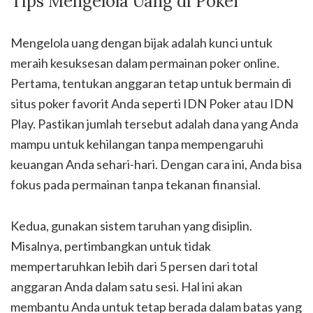
Tips Mengelola Uang di Poker
Mengelola uang dengan bijak adalah kunci untuk
meraih kesuksesan dalam permainan poker online.
Pertama, tentukan anggaran tetap untuk bermain di
situs poker favorit Anda seperti IDN Poker atau IDN
Play. Pastikan jumlah tersebut adalah dana yang Anda
mampu untuk kehilangan tanpa mempengaruhi
keuangan Anda sehari-hari. Dengan cara ini, Anda bisa
fokus pada permainan tanpa tekanan finansial.
Kedua, gunakan sistem taruhan yang disiplin.
Misalnya, pertimbangkan untuk tidak
mempertaruhkan lebih dari 5 persen dari total
anggaran Anda dalam satu sesi. Hal ini akan
membantu Anda untuk tetap berada dalam batas yang