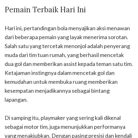
Pemain Terbaik Hari Ini
Hari ini, pertandingan bola menyajikan aksi menawan
dari beberapa pemain yang layak menerima sorotan.
Salah satu yang tercetak menonjol adalah penyerang
muda dari tim tuan rumah, yang berhasil mencetak
dua gol dan memberikan assist kepada teman satu tim.
Ketajaman instingnya dalam mencetak gol dan
kemudahan untuk membuka ruang memberikan
kesempatan menjadikannya sebagai bintang
lapangan.
Di samping itu, playmaker yang sering kali dikenal
sebagai motor tim, juga menunjukkan performanya
yang menakjubkan. Dengan pasing presisi dan kendali