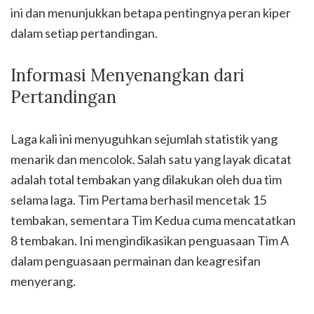
ini dan menunjukkan betapa pentingnya peran kiper
dalam setiap pertandingan.
Informasi Menyenangkan dari
Pertandingan
Laga kali ini menyuguhkan sejumlah statistik yang
menarik dan mencolok. Salah satu yang layak dicatat
adalah total tembakan yang dilakukan oleh dua tim
selama laga. Tim Pertama berhasil mencetak 15
tembakan, sementara Tim Kedua cuma mencatatkan
8 tembakan. Ini mengindikasikan penguasaan Tim A
dalam penguasaan permainan dan keagresifan
menyerang.