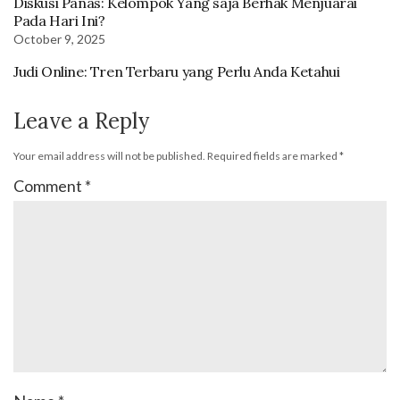
Diskusi Panas: Kelompok Yang saja Berhak Menjuarai
Pada Hari Ini?
October 9, 2025
Judi Online: Tren Terbaru yang Perlu Anda Ketahui
Leave a Reply
Your email address will not be published.
Required fields are marked
*
Comment
*