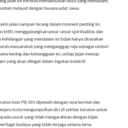
jang jalan ke keraton memantulkan duka yang mendalam,
 untuk melayat dengan busana adat Jawa.
makin jelas nampak terang dalam moment penting ini.
teliti, menggabungkan unsur-unsur spiritualitas dan
a kehilangan yang mendalam ini tidak hanya dirasakan
seluruh masyarakat yang menganggap raja sebagai simbol
sana hening dan kebanggaan ini, setiap jejak menuju
 yang akan diingat dalam ingatan kolektif
aton Solo PB XIII dipenuhi dengan rasa hormat dan
njuru kota mengumpulkan diri di sekitar keraton untuk
pada sosok yang telah mengarahkan dengan bijak.
heritage budaya yang telah terjaga selama lama,