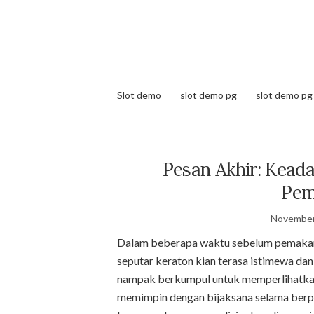
Slot demo
slot demo pg
slot demo pg
Pesan Akhir: Keada
Pem
November
Dalam beberapa waktu sebelum pemakama
seputar keraton kian terasa istimewa da
nampak berkumpul untuk memperlihatkan
memimpin dengan bijaksana selama berpul