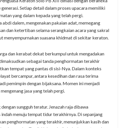
enguasa Keraton Solo PB XIII dihiasi dengan beraneka
e generasi. Setiap detail dalam proses upacara memiliki
matan yang dalam kepada yang telah pergi.
a abdi dalem, mengenakan pakaian adat, memegang
an dan ketertiban selama serangkaian acara yang sakral
ut menyempurnakan suasana khidmat di sekitar keraton.
uarga dan kerabat dekat berkumpul untuk mengadakan
 dimaksudkan sebagai tanda penghormatan terakhir
atkan tempat yang pantas di sisi-Nya. Dalam konteks
pelayat bercampur, antara kesedihan dan rasa terima
njadi pemimpin dengan bijaksana. Momen ini menjadi
mengenang jasa yang telah pergi.
dengan sungguh teratur. Jenazah raja dibawa
indah menuju tempat tidur terakhirnya. Di sepanjang
kan penghormatan yang terakhir, menunjukkan kasih dan