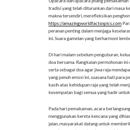
Upacara dan upacara jelang pemakaman P
tradisi yang telah diturunkan dari masa k
makna tersendiri, merefleksikan penghor
https://amazingworldfactsnpics.com
Par
peranan penting dalam menjaga keselaras
ini. Suara gamelan yang berharmoni lemb
Di hari malam sebelum penguburan, kel
doa bersama. Rangkaian permohonan ini
serta sebagai doa agar jiwa raja mendap
yang penuh emosi ini, suasana hati para 
kasih atas kehidupan raja yang telah me
kesempatan bagi semua yang hadir untuk 
Pada hari pemakaman, acara berlangsung 
menggunakan kereta kencana yang dihias 
jalan, masyarakat datang untuk memberi